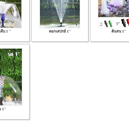
ลีบ 1 "
ดอกเสปรย์ 1"
ต้นสน 1"
ม 1"