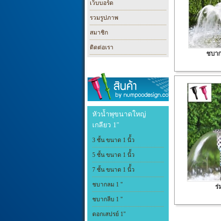
เว็บบอร์ด
รวมรูปภาพ
สมาชิก
ติดต่อเรา
ชบาก
หัวน้ำพุขนาดใหญ่
เกลียว 1"
3 ชั้น ขนาด 1 นิ้้ว
5 ชั้น ขนาด 1 นิ้้ว
7 ชั้น ขนาด 1 นิ้้ว
ชบากลม 1 "
ร่
ชบากลีบ 1 "
ดอกเสปรย์ 1"