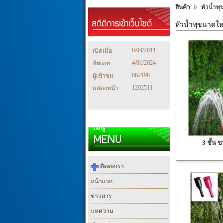
สินค้า
หัวน้ำพุ
หัวน้ำพุขนาดให
8/04/2011
เปิดเมื่อ
4/01/2024
อัพเดท
862198
ผู้เข้าชม
1202511
แสดงหน้า
เมนู
3 ชั้น ข
ติดต่อเรา
หน้าแรก
ข่าวสาร
บทความ