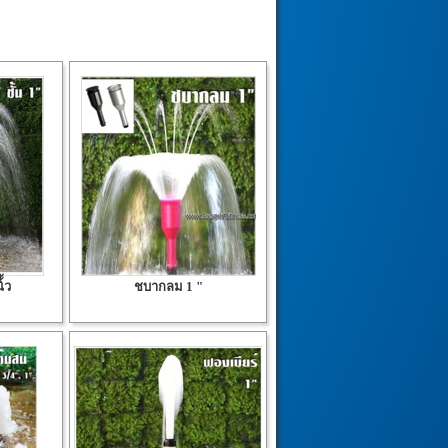
้้ว
ชบากลม 1 "