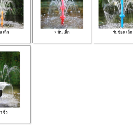
้น เล็ก
7 ชั้น เล็ก
ร่มซ้อน เล็ก
 จิ๋ว