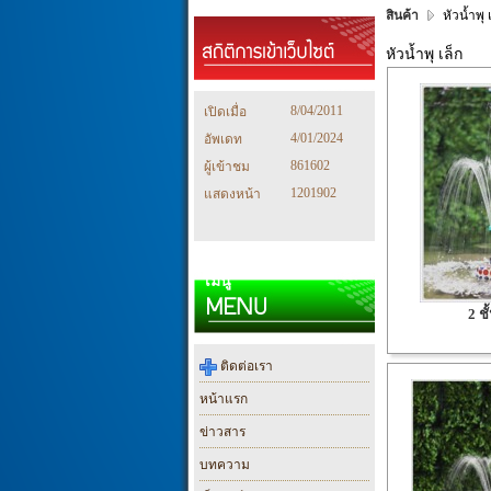
สินค้า
หัวน้ำพุ เ
หัวน้ำพุ เล็ก
8/04/2011
เปิดเมื่อ
4/01/2024
อัพเดท
861602
ผู้เข้าชม
1201902
แสดงหน้า
เมนู
2 ชั
ติดต่อเรา
หน้าแรก
ข่าวสาร
บทความ