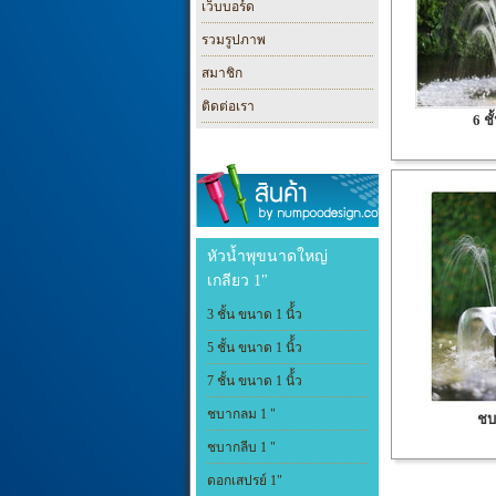
เว็บบอร์ด
รวมรูปภาพ
สมาชิก
ติดต่อเรา
6 ชั
หัวน้ำพุขนาดใหญ่
เกลียว 1"
3 ชั้น ขนาด 1 นิ้้ว
5 ชั้น ขนาด 1 นิ้้ว
7 ชั้น ขนาด 1 นิ้้ว
ชบากลม 1 "
ชบา
ชบากลีบ 1 "
ดอกเสปรย์ 1"